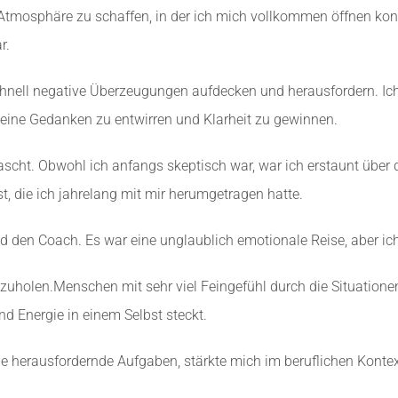
 Atmosphäre zu schaffen, in der ich mich vollkommen öffnen konn
r.
hnell negative Überzeugungen aufdecken und herausfordern. Ich 
meine Gedanken zu entwirren und Klarheit zu gewinnen.
cht. Obwohl ich anfangs skeptisch war, war ich erstaunt über d
ast, die ich jahrelang mit mir herumgetragen hatte.
d den Coach. Es war eine unglaublich emotionale Reise, aber ich f
holen.Menschen mit sehr viel Feingefühl durch die Situationen 
nd Energie in einem Selbst steckt.
ue herausfordernde Aufgaben, stärkte mich im beruflichen Kontex